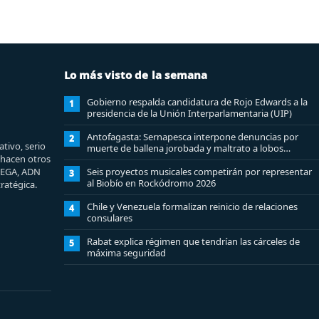
Lo más visto de la semana
Gobierno respalda candidatura de Rojo Edwards a la
1
presidencia de la Unión Interparlamentaria (UIP)
Antofagasta: Sernapesca interpone denuncias por
2
tivo, serio
muerte de ballena jorobada y maltrato a lobos
e hacen otros
marinos
MEGA, ADN
Seis proyectos musicales competirán por representar
3
al Biobío en Rockódromo 2026
ratégica.
Chile y Venezuela formalizan reinicio de relaciones
4
consulares
Rabat explica régimen que tendrían las cárceles de
5
máxima seguridad