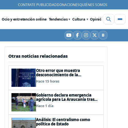
CONTRATE PUBLICIDAD
DONACIONES
QUIÉNES SOMOS
Ocio y entretención online
Tendencias
Cultura
Opinión
Videos
De
B
YouTube
Facebook
Instagram
X
Bluesky
Otras noticias relacionadas
Otro error que muestra
desconocimiento de la
Constitución: Artículo 1 consagra
Hace 15 horas
resguardar la seguridad nacional y
proteger a los ciudadanos
Gobierno declara emergencia
agrícola para La Araucanía tras
desastres por pasos de sistemas
Hace 1 día
frontales
Análisis: El centralismo como
política de Estado