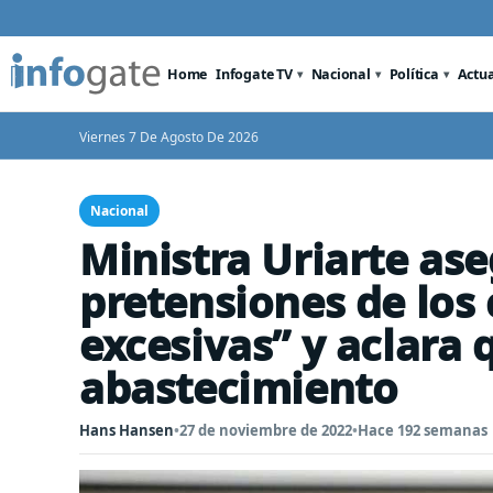
Home
Infogate TV
Nacional
Política
Actu
Viernes 7 De Agosto De 2026
Nacional
Ministra Uriarte ase
pretensiones de los
excesivas” y aclara 
abastecimiento
Hans Hansen
•
27 de noviembre de 2022
•
Hace 192 semanas