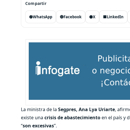
Compartir
🟢
WhatsApp
🔵
Facebook
⚫
X
🟦
LinkedIn
La ministra de la
Segpres, Ana Lya Uriarte
, afir
existe una
crisis de abastecimiento
en el país y 
“
son excesivas
”.