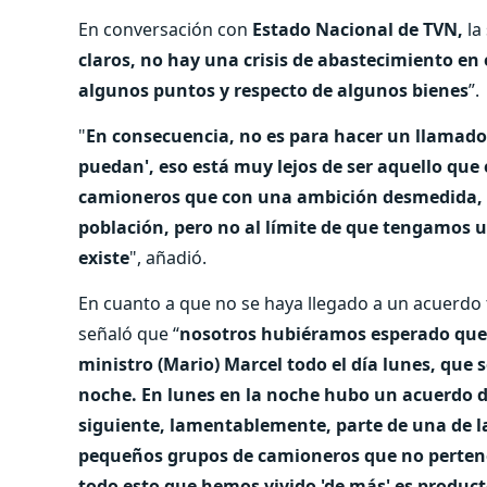
En conversación con
Estado Nacional de TVN,
la
claros, no hay una crisis de abastecimiento en e
algunos puntos y respecto de algunos bienes
”.
"
En consecuencia, no es para hacer un llamado
puedan', eso está muy lejos de ser aquello q
camioneros que con una ambición desmedida, e
población, pero no al límite de que tengamos u
existe
", añadió.
En cuanto a que no se haya llegado a un acuerdo 
señaló que “
nosotros hubiéramos esperado que 
ministro (Mario) Marcel todo el día lunes, que 
noche. En lunes en la noche hubo un acuerdo de
siguiente, lamentablemente, parte de una de 
pequeños grupos de camioneros que no pertene
todo esto que hemos vivido 'de más' es produc