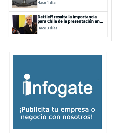
Hace 1 día
Dettleff resalta la importancia
para Chile de la presentación ante
la ONU de la Plataforma
Hace 3 días
Continental Extendida del
Archipiélago Juan Fernández