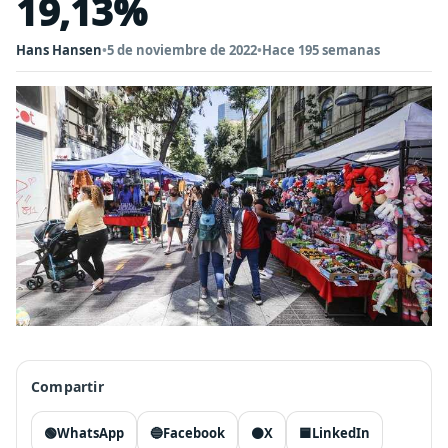
19,13%
Hans Hansen
•
5 de noviembre de 2022
•
Hace 195 semanas
Compartir
🟢
WhatsApp
🔵
Facebook
⚫
X
🟦
LinkedIn