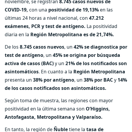
noviembre, se registran
8.745 casos nuevos de
COVID-19,
con una
positividad de 19,13%
en las
últimas 24 horas a nivel nacional, con
47.212
exámenes, PCR y test de antígeno.
La positividad
diaria en la
Región Metropolitana es de 21,74%.
De los
8.745 casos nuevos
, un
42% se diagnostica por
test de antígeno
, un
45% se origina por búsqueda
activa de casos (BAC)
y un
21% de los notificados son
asintomáticos
. En cuanto a la
Región Metropolitana
presenta un
38% por antígeno
, un
38% por BAC
y
14%
de los casos notificados son asintomáticos.
Según toma de muestra, las regiones con mayor
positividad en la última semana son
O’Higgins,
Antofagasta, Metropolitana y Valparaíso.
En tanto, la región de
Ñuble
tiene la
tasa de