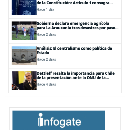
de la Constitución: Artículo 1 consagra
resguardar la seguridad nacional y
Hace 1 día
proteger a los ciudadanos
Gobierno declara emergencia agrícola
para La Araucanía tras desastres por pasos
de sistemas frontales
Hace 2 días
Análisis: El centralismo como política de
Estado
Hace 2 días
Dettleff resalta la importancia para Chile
de la presentación ante la ONU de la
Plataforma Continental Extendida del
Hace 4 días
Archipiélago Juan Fernández