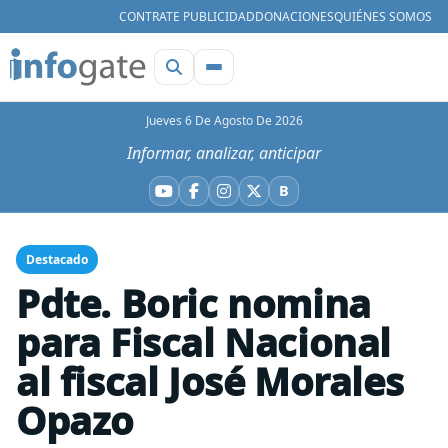
CONTRATE PUBLICIDAD
DONACIONES
QUIÉNES SOMOS
Jueves 6 De Agosto De 2026
Informar, analizar, anticipar
B
YouTube
Facebook
Instagram
X
Bluesky
Destacado
Pdte. Boric nomina
para Fiscal Nacional
al fiscal José Morales
Opazo