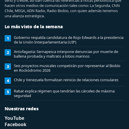
serio y creíble, así dan cuenta las referencias a notas periodística que
hacen otros medios de comunicación tales como: La Segunda, CNN
Chile, MEGA, ADN Radio, Radio Biobio, con quien además tenemos
una alianza estratégica.
Lo más visto de la semana
Gobierno respalda candidatura de Rojo Edwards a la presidencia
1
de la Unión Interparlamentaria (UIP)
Antofagasta: Sernapesca interpone denuncias por muerte de
2
ballena jorobada y maltrato a lobos marinos
Seis proyectos musicales competirán por representar al Biobío
3
en Rockódromo 2026
Chile y Venezuela formalizan reinicio de relaciones consulares
4
Rabat explica régimen que tendrían las cárceles de máxima
5
seguridad
Nuestras redes
YouTube
Facebook