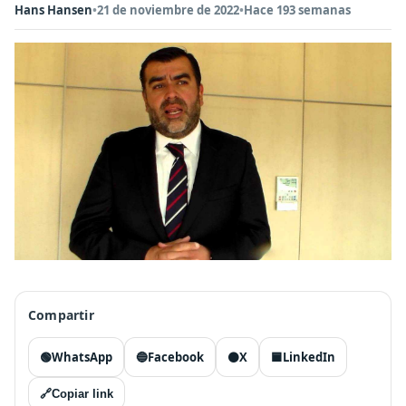
Hans Hansen
•
21 de noviembre de 2022
•
Hace 193 semanas
Compartir
🟢
WhatsApp
🔵
Facebook
⚫
X
🟦
LinkedIn
🔗
Copiar link