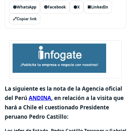
🟢
WhatsApp
🔵
Facebook
⚫
X
🟦
LinkedIn
🔗
Copiar link
La siguiente es la nota de la Agencia oficial
del Perú
ANDINA
, en relación a la visita que
hará a Chile el cuestionado Presidente
peruano Pedro Castillo:
Los jefes de Estado, Pedro Castillo Terrones y Gabriel