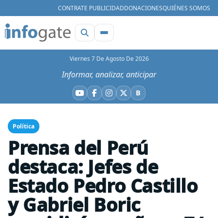
CONTRATE PUBLICIDAD
DONACIONES
QUIÉNES SOMOS
Viernes 7 De Agosto De 2026
Informar, analizar, anticipar
B
YouTube
Facebook
Instagram
X
Bluesky
Política
Prensa del Perú
destaca: Jefes de
Estado Pedro Castillo
y Gabriel Boric