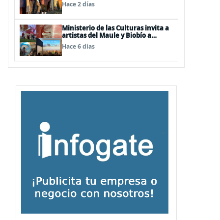
terreno para ir en favor de niños
Hace 2 días
afectados por la emergencia
Ministerio de las Culturas invita a
artistas del Maule y Biobío a
postular a Núcleos de Creación
Hace 6 días
2026