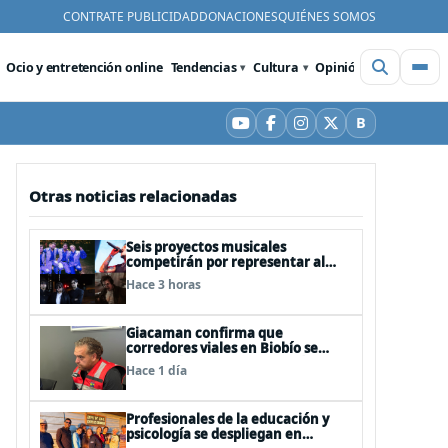
CONTRATE PUBLICIDAD
DONACIONES
QUIÉNES SOMOS
Ocio y entretención online
Tendencias
Cultura
Opinión
Videos
De
B
YouTube
Facebook
Instagram
X
Bluesky
Otras noticias relacionadas
Seis proyectos musicales
competirán por representar al
Biobío en Rockódromo 2026
Hace 3 horas
Giacaman confirma que
corredores viales en Biobío se
realizarán, pero no por la vía de la
Hace 1 día
concesión
Profesionales de la educación y
psicología se despliegan en