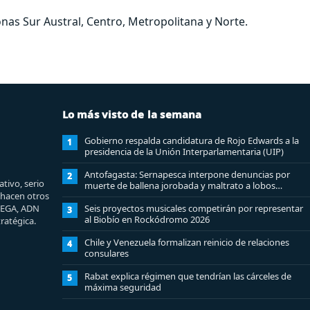
nas Sur Austral, Centro, Metropolitana y Norte.
Lo más visto de la semana
Gobierno respalda candidatura de Rojo Edwards a la
1
presidencia de la Unión Interparlamentaria (UIP)
Antofagasta: Sernapesca interpone denuncias por
2
tivo, serio
muerte de ballena jorobada y maltrato a lobos
e hacen otros
marinos
MEGA, ADN
Seis proyectos musicales competirán por representar
3
al Biobío en Rockódromo 2026
ratégica.
Chile y Venezuela formalizan reinicio de relaciones
4
consulares
Rabat explica régimen que tendrían las cárceles de
5
máxima seguridad