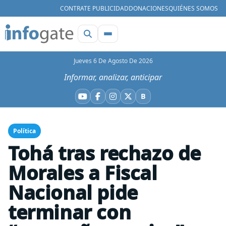
CONTRATE PUBLICIDAD
DONACIONES
QUIÉNES SOMOS
Jueves 6 De Agosto De 2026
Informar, analizar, anticipar
B
YouTube
Facebook
Instagram
X
Bluesky
Política
Tohá tras rechazo de
Morales a Fiscal
Nacional pide
terminar con