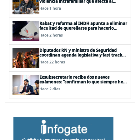
violencia intrafamiliar que afecta al
senador Fidel Espinoza
Hace 1 hora
Rabat y reforma al INDH apunta a eliminar
facultad de querellarse para hacerlo
“consultivo”
Hace 2 horas
Diputados RN y ministro de Seguridad
coordinan agenda legislativa y fast track
de proyectos
Hace 22 horas
Exsubsecretario recibe dos nuevos
exámenes: “confirman lo que siempre he
dicho que no consumo droga”
Hace 2 días