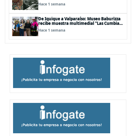
del artista textil y artesano tomecino
Hace 1 semana
Héctor Herrera “El Pajarero”
De Iquique a Valparaíso: Museo Baburizza
recibe muestra multimedial "Las Cumbias
que escuchamos allá arriba"
Hace 1 semana