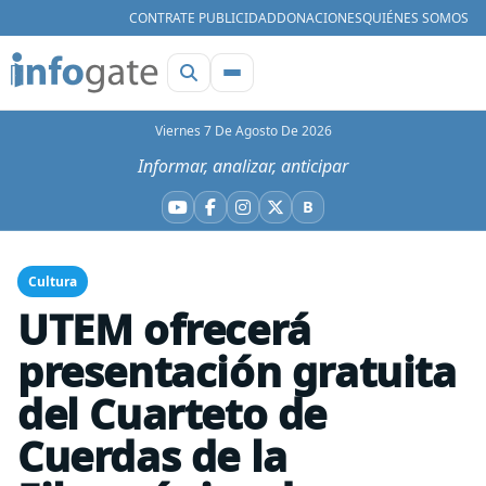
CONTRATE PUBLICIDAD
DONACIONES
QUIÉNES SOMOS
Viernes 7 De Agosto De 2026
Informar, analizar, anticipar
B
YouTube
Facebook
Instagram
X
Bluesky
Cultura
UTEM ofrecerá
presentación gratuita
del Cuarteto de
Cuerdas de la