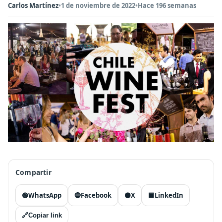
Carlos Martínez
•
1 de noviembre de 2022
•
Hace 196 semanas
Compartir
🟢
WhatsApp
🔵
Facebook
⚫
X
🟦
LinkedIn
🔗
Copiar link