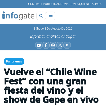
CONTRATE PUBLICIDAD
DONACIONES
QUIÉNES SOMOS
Sábado 8 De Agosto De 2026
Informar, analizar, anticipar
B
YouTube
Facebook
Instagram
X
Bluesky
Panoramas
Vuelve el “Chile Wine
Fest” con una gran
fiesta del vino y el
show de Gepe en vivo