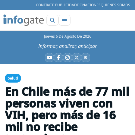
CONTRATE PUBLICIDAD
DONACIONES
QUIÉNES SOMOS
Jueves 6 De Agosto De 2026
Informar, analizar, anticipar
B
YouTube
Facebook
Instagram
X
Bluesky
Salud
En Chile más de 77 mil
personas viven con
VIH, pero más de 16
mil no recibe