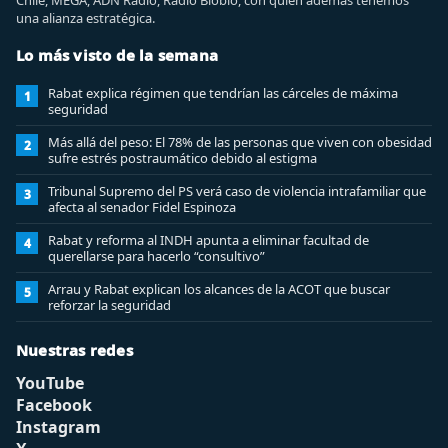
Chile, MEGA, ADN Radio, Radio Biobio, con quien además tenemos
una alianza estratégica.
Lo más visto de la semana
Rabat explica régimen que tendrían las cárceles de máxima
1
seguridad
Más allá del peso: El 78% de las personas que viven con obesidad
2
sufre estrés postraumático debido al estigma
Tribunal Supremo del PS verá caso de violencia intrafamiliar que
3
afecta al senador Fidel Espinoza
Rabat y reforma al INDH apunta a eliminar facultad de
4
querellarse para hacerlo “consultivo”
Arrau y Rabat explican los alcances de la ACOT que buscar
5
reforzar la seguridad
Nuestras redes
YouTube
Facebook
Instagram