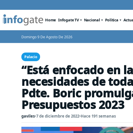
Home
Infogate TV
Nacional
Política
Actu
Domingo 9 De Agosto De 2026
Palacio
“Está enfocado en la
necesidades de todas
Pdte. Boric promulg
Presupuestos 2023
gaviles
•
7 de diciembre de 2022
•
Hace 191 semanas