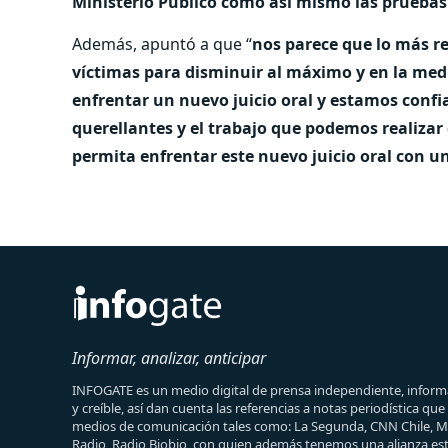
Ministerio Público como así mismo las pruebas
Además, apuntó a que “
nos parece que lo más re
víctimas para disminuir al máximo y en la medi
enfrentar un nuevo juicio oral y estamos confi
querellantes y el trabajo que podemos realizar
permita enfrentar este nuevo juicio oral con un
Informar, analizar, anticipar
INFOGATE es un medio digital de prensa independiente, informa
y creíble, así dan cuenta las referencias a notas periodística qu
medios de comunicación tales como: La Segunda, CNN Chile, 
Radio, Radio Biobio, con quien además tenemos una alianza est