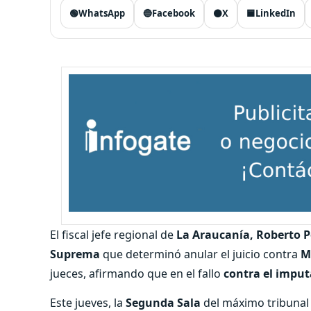
🟢
WhatsApp
🔵
Facebook
⚫
X
🟦
LinkedIn
El fiscal jefe regional de
La Araucanía, Roberto P
Suprema
que determinó anular el juicio contra
M
jueces, afirmando que en el fallo
contra el imput
Este jueves, la
Segunda Sala
del máximo tribunal 