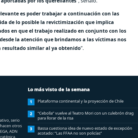
 aportadas por los querellantes
”, señaló.
levante es poder trabajar a continuación con las
da de lo posible la revictimización que implica
ados en que el trabajo realizado en conjunto con los
 desde la atención que brindamos a las víctimas nos
 resultado similar al ya obtenido
”.
Lo más visto de la semana
Plataforma continental y la proyección de Chile
1
“Cebolla” vuelve al Teatro Mori con un culebrón drag
2
para llorar de la risa
tivo, serio
e hacen otros
Bassa cuestiona idea de nuevo estado de excepción
3
MEGA, ADN
acotado: “Las FFAA no son policías”
ratégica.