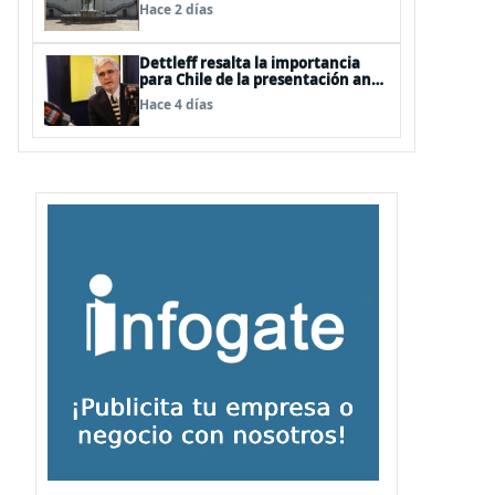
Hace 2 días
Dettleff resalta la importancia
para Chile de la presentación ante
la ONU de la Plataforma
Hace 4 días
Continental Extendida del
Archipiélago Juan Fernández