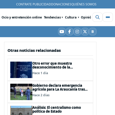
CONTRATE PUBLICIDAD
DONACIONES
QUIÉNES SOMOS
Ocio y entretención online
Tendencias
Cultura
Opinión
Videos
De
B
YouTube
Facebook
Instagram
X
Bluesky
Otras noticias relacionadas
Otro error que muestra
desconocimiento de la
Constitución: Artículo 1 consagra
Hace 1 día
resguardar la seguridad nacional y
proteger a los ciudadanos
Gobierno declara emergencia
agrícola para La Araucanía tras
desastres por pasos de sistemas
Hace 2 días
frontales
Análisis: El centralismo como
política de Estado