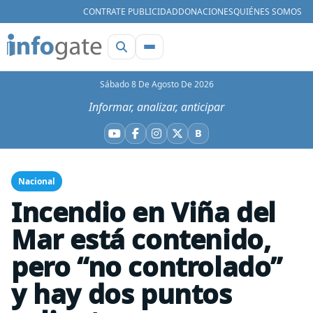
CONTRATE PUBLICIDAD
DONACIONES
QUIÉNES SOMOS
Sábado 8 De Agosto De 2026
Informar, analizar, anticipar
B
YouTube
Facebook
Instagram
X
Bluesky
Nacional
Incendio en Viña del
Mar está contenido,
pero “no controlado”
y hay dos puntos