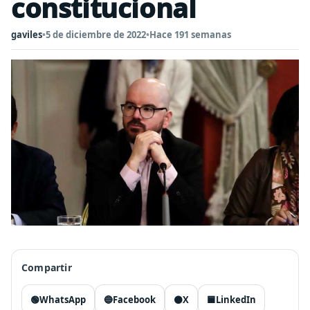
constitucional
gaviles
•
5 de diciembre de 2022
•
Hace 191 semanas
Compartir
🟢
WhatsApp
🔵
Facebook
⚫
X
🟦
LinkedIn