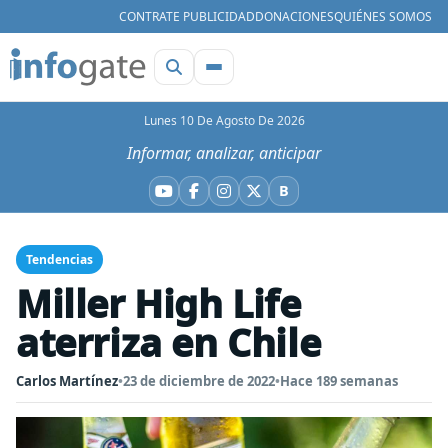
CONTRATE PUBLICIDAD
DONACIONES
QUIÉNES SOMOS
Lunes 10 De Agosto De 2026
Informar, analizar, anticipar
B
YouTube
Facebook
Instagram
X
Bluesky
Tendencias
Miller High Life
aterriza en Chile
Carlos Martínez
•
23 de diciembre de 2022
•
Hace 189 semanas