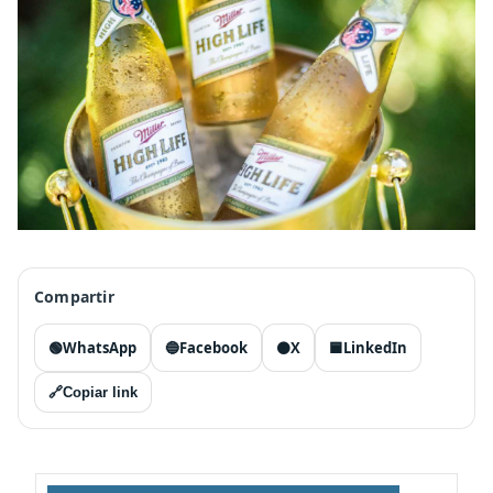
Compartir
🟢
WhatsApp
🔵
Facebook
⚫
X
🟦
LinkedIn
🔗
Copiar link