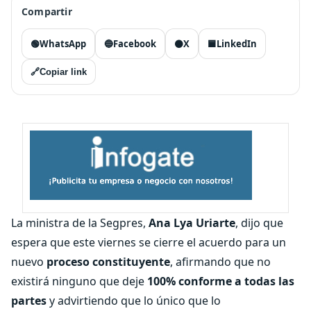
Compartir
🟢
WhatsApp
🔵
Facebook
⚫
X
🟦
LinkedIn
🔗
Copiar link
La ministra de la Segpres,
Ana Lya Uriarte
, dijo que
espera que este viernes se cierre el acuerdo para un
nuevo
proceso constituyente
, afirmando que no
existirá ninguno que deje
100% conforme a todas las
partes
y advirtiendo que lo único que lo