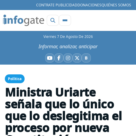
CONTRATE PUBLICIDAD
DONACIONES
QUIÉNES SOMOS
Viernes 7 De Agosto De 2026
Informar, analizar, anticipar
B
YouTube
Facebook
Instagram
X
Bluesky
Política
Ministra Uriarte
señala que lo único
que lo deslegitima el
proceso por nueva