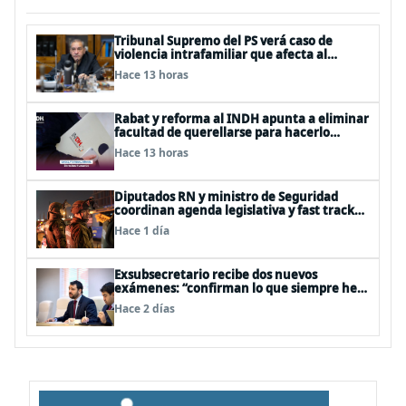
Tribunal Supremo del PS verá caso de
violencia intrafamiliar que afecta al
senador Fidel Espinoza
Hace 13 horas
Rabat y reforma al INDH apunta a eliminar
facultad de querellarse para hacerlo
“consultivo”
Hace 13 horas
Diputados RN y ministro de Seguridad
coordinan agenda legislativa y fast track
de proyectos
Hace 1 día
Exsubsecretario recibe dos nuevos
exámenes: “confirman lo que siempre he
dicho que no consumo droga”
Hace 2 días