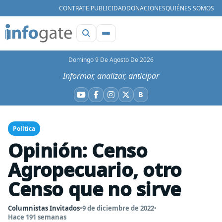
CONTRATE PUBLICIDAD
DONACIONES
QUIÉNES SOMOS
Domingo 9 De Agosto De 2026
Informar, analizar, anticipar
B
YouTube
Facebook
Instagram
X
Bluesky
Política
Opinión: Censo
Agropecuario, otro
Censo que no sirve
Columnistas Invitados
•
9 de diciembre de 2022
•
Hace 191 semanas