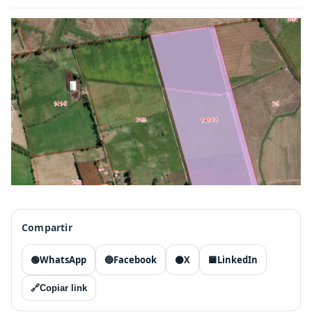
Compartir
🟢
WhatsApp
🔵
Facebook
⚫
X
🟦
LinkedIn
🔗
Copiar link