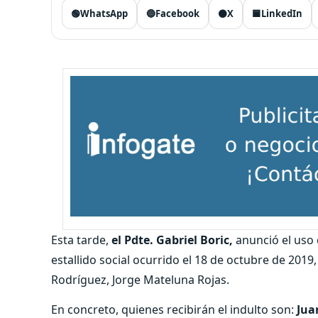
🟢
WhatsApp
🔵
Facebook
⚫
X
🟦
LinkedIn
Esta tarde,
el Pdte. Gabriel Boric,
anunció el uso 
estallido social ocurrido el 18 de octubre de 201
Rodríguez, Jorge Mateluna Rojas.
En concreto, quienes recibirán el indulto son:
Jua