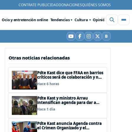
CONTRATE PUBLICIDAD
DONACIONES
QUIÉNES SOMOS
Ocio y entretención online
Tendencias
Cultura
Opinión
Videos
De
B
YouTube
Facebook
Instagram
X
Bluesky
Otras noticias relacionadas
Pdte Kast dice que FFAA en barrios
críticos será de colaboración y no
sustituye rol de policías en control
Hace 6 horas
del orden público
Pdte Kast y ministro Arrau
intensifican agenda para dar a
conocer su ACOT
Hace 1 día
Pdte Kast anuncia Agenda contra
el Crimen Organizado y el