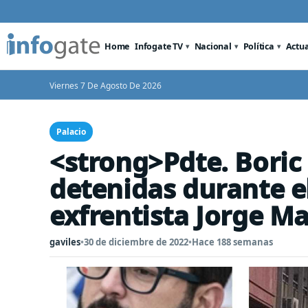
Home
Infogate TV
Nacional
Política
Actu
Viernes 7 De Agosto De 2026
Palacio
<strong>Pdte. Boric
detenidas durante el 
exfrentista Jorge M
gaviles
•
30 de diciembre de 2022
•
Hace 188 semanas