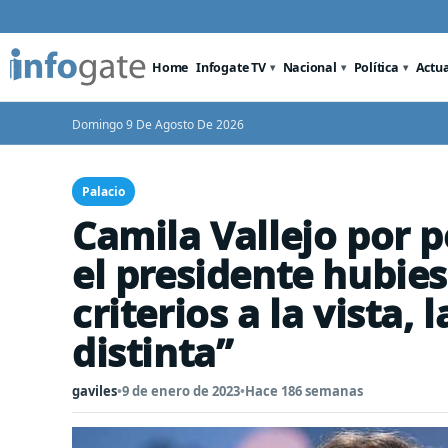
Home
Infogate TV
Nacional
Política
Actu
Domingo 9 De Agosto De 2026
Palacio
Camila Vallejo por p
el presidente hubies
criterios a la vista,
distinta”
gaviles
•
9 de enero de 2023
•
Hace 186 semanas