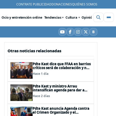
CONTRATE PUBLICIDAD
DONACIONES
QUIÉNES SOMOS
Ocio y entretención online
Tendencias
Cultura
Opinión
Videos
De
B
YouTube
Facebook
Instagram
X
Bluesky
Otras noticias relacionadas
Pdte Kast dice que FFAA en barrios
críticos será de colaboración y no
sustituye rol de policías en control
Hace 1 día
del orden público
Pdte Kast y ministro Arrau
intensifican agenda para dar a
conocer su ACOT
Hace 2 días
Pdte Kast anuncia Agenda contra
el Crimen Organizado y el