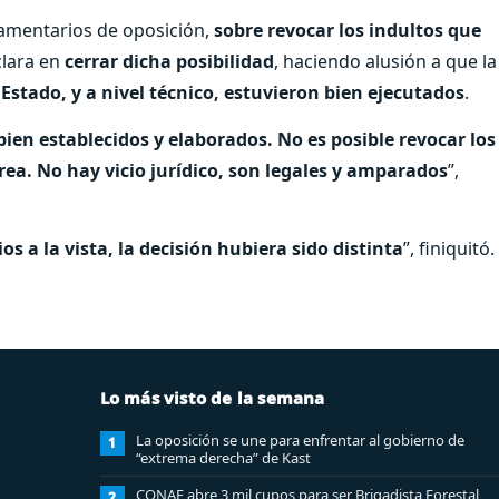
rlamentarios de oposición,
sobre revocar los indultos que
 clara en
cerrar dicha posibilidad
, haciendo alusión a que la
 Estado, y a nivel técnico, estuvieron bien ejecutados
.
bien establecidos y elaborados. No es posible revocar los
crea. No hay vicio jurídico, son legales y amparados
”,
ios a la vista, la decisión hubiera sido distinta
”, finiquitó.
Lo más visto de la semana
La oposición se une para enfrentar al gobierno de
1
“extrema derecha” de Kast
CONAF abre 3 mil cupos para ser Brigadista Forestal
2