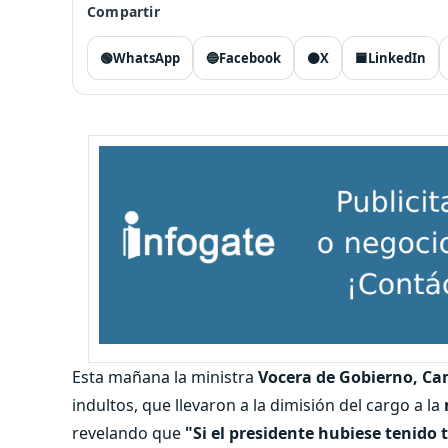
Compartir
🟢
WhatsApp
🔵
Facebook
⚫
X
🟦
LinkedIn
Esta mañana la ministra
Vocera de Gobierno, Cam
indultos, que llevaron a la dimisión del cargo a la
revelando que
"Si el presidente hubiese tenido to