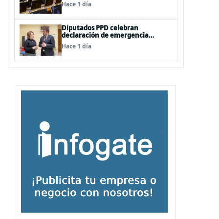
vetos a la Megarreforma
Hace 1 día
Diputados PPD celebran
declaración de emergencia
agrícola a La Araucanía y piden
Hace 1 día
agilizar ayudas económicas a
familias