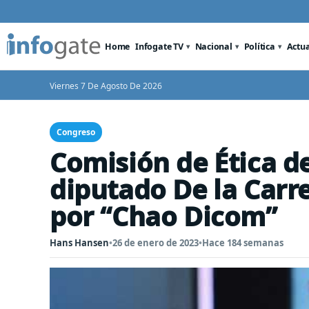
Home
Infogate TV
Nacional
Política
Actu
Viernes 7 De Agosto De 2026
Congreso
Comisión de Ética d
diputado De la Carr
por “Chao Dicom”
Hans Hansen
•
26 de enero de 2023
•
Hace 184 semanas