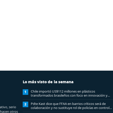
Lo más visto de la semana
Chile importó US$112 millones en plásticos
1
transformados brasileños con foco en innovación y
sostenibilidad
Pdte Kast dice que FFAA en barrios críticos será de
2
tivo, serio
colaboración y no sustituye rol de policías en control
e hacen otros
del orden público