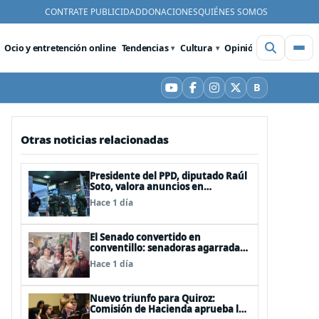
CONTRATE PUBLICIDAD
DONACIONES
QUIÉNES SOMOS
Ocio y entretención online
Tendencias
Cultura
Opinión
Videos
De
B
YouTube
Facebook
Instagram
X
Bluesky
Otras noticias relacionadas
Presidente del PPD, diputado Raúl
Soto, valora anuncios en
seguridad pero advierte ausencia
Hace 1 día
clave: alzamiento del secreto
bancario
El Senado convertido en
conventillo: senadoras agarradas
de las mechas
Hace 1 día
Nuevo triunfo para Quiroz:
Comisión de Hacienda aprueba los