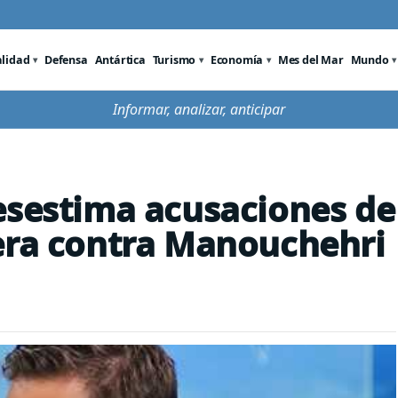
alidad
Defensa
Antártica
Turismo
Economía
Mes del Mar
Mundo
Informar, analizar, anticipar
esestima acusaciones de
era contra Manouchehri