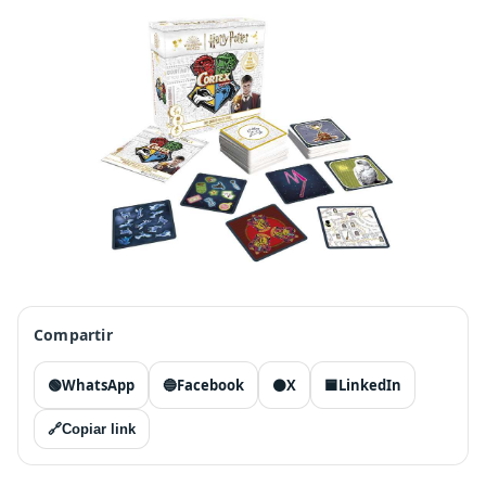
Compartir
🟢
WhatsApp
🔵
Facebook
⚫
X
🟦
LinkedIn
🔗
Copiar link