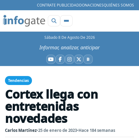
CONTRATE PUBLICIDAD
DONACIONES
QUIÉNES SOMOS
Sábado 8 De Agosto De 2026
Informar, analizar, anticipar
B
YouTube
Facebook
Instagram
X
Bluesky
Tendencias
Cortex llega con
entretenidas
novedades
Carlos Martínez
•
25 de enero de 2023
•
Hace 184 semanas