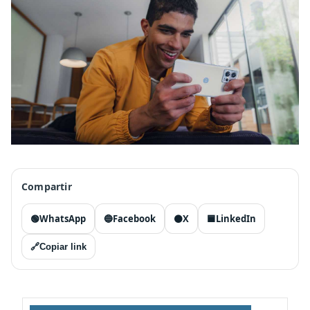
Compartir
🟢
WhatsApp
🔵
Facebook
⚫
X
🟦
LinkedIn
🔗
Copiar link