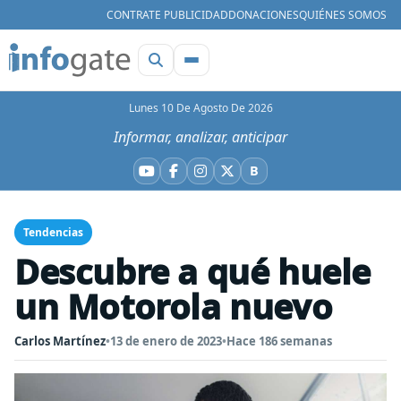
CONTRATE PUBLICIDAD
DONACIONES
QUIÉNES SOMOS
Lunes 10 De Agosto De 2026
Informar, analizar, anticipar
B
YouTube
Facebook
Instagram
X
Bluesky
Tendencias
Descubre a qué huele
un Motorola nuevo
Carlos Martínez
•
13 de enero de 2023
•
Hace 186 semanas