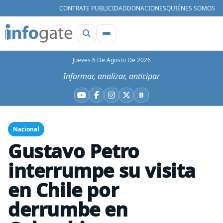
CONTRATE PUBLICIDAD
DONACIONES
QUIÉNES SOMOS
Jueves 6 De Agosto De 2026
Informar, analizar, anticipar
B
YouTube
Facebook
Instagram
X
Bluesky
Nacional
Gustavo Petro
interrumpe su visita
en Chile por
derrumbe en