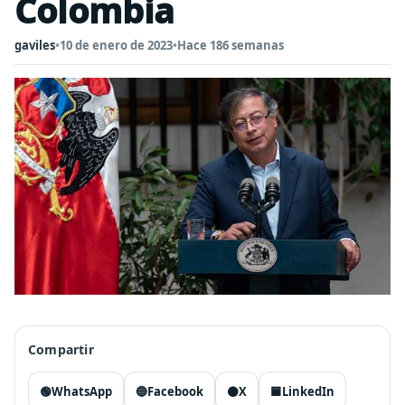
Colombia
gaviles
•
10 de enero de 2023
•
Hace 186 semanas
Compartir
🟢
WhatsApp
🔵
Facebook
⚫
X
🟦
LinkedIn