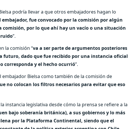
 Bielsa podría llevar a que otros embajadores hagan lo
l embajador, fue convocado por la comisión por algún
a comisión, por lo que ahí hay un vacío o una situación
 ruido
”.
en la comisión “
va a ser parte de argumentos posteriores
 futuro, dado que fue recibido por una instancia oficial
no corresponda y el hecho ocurrió
”.
el embajador Bielsa como también de la comisión de
ue no colocan los filtros necesarios para evitar que eso
la instancia legislativa desde cómo la prensa se refiere a la
guen bajo soberanía británica), a sus gobiernos y lo más
ilena por la Plataforma Continental, siendo que el
onstante de la política exterior argentina con Chile
.