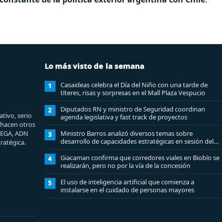
Lo más visto de la semana
Casaideas celebra el Día del Niño con una tarde de
1
títeres, risas y sorpresas en el Mall Plaza Vespucio
Diputados RN y ministro de Seguridad coordinan
2
tivo, serio
agenda legislativa y fast track de proyectos
e hacen otros
MEGA, ADN
Ministro Barros analizó diversos temas sobre
3
desarrollo de capacidades estratégicas en sesión del
ratégica.
Consejo de Política Espacial
Giacaman confirma que corredores viales en Biobío se
4
realizarán, pero no por la vía de la concesión
El uso de inteligencia artificial que comienza a
5
instalarse en el cuidado de personas mayores