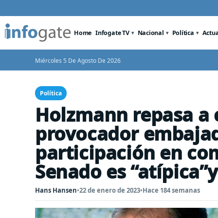
Home
Infogate TV
Nacional
Política
Actu
Miércoles 5 De Agosto De 2026
Política
Holzmann repasa a 
provocador embajado
participación en co
Senado es “atípica”
Hans Hansen
•
22 de enero de 2023
•
Hace 184 semanas