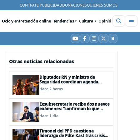
CONTRATE PUBLICIDAD
DONACIONES
QUIÉNES SOMOS
Ocio y entretención online
Tendencias
Cultura
Opinión
Videos
De
B
YouTube
Facebook
Instagram
X
Bluesky
Otras noticias relacionadas
Diputados RN y ministro de
Seguridad coordinan agenda
legislativa y fast track de
Hace 2 horas
proyectos
Exsubsecretario recibe dos nuevos
exámenes: “confirman lo que
siempre he dicho que no consumo
Hace 1 día
droga”
Timonel del PPD cuestiona
liderazgo de Pdte Kast tras crisis