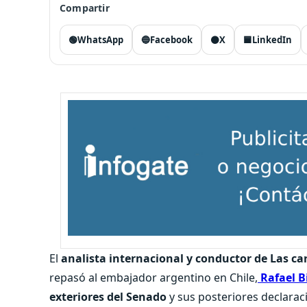
Compartir
🟢
WhatsApp
🔵
Facebook
⚫
X
🟦
LinkedIn
El
analista internacional y conductor de Las ca
repasó al embajador argentino en Chile,
Rafael B
exteriores del Senado
y sus posteriores declaraci