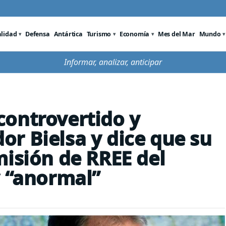
alidad
Defensa
Antártica
Turismo
Economía
Mes del Mar
Mundo
Informar, analizar, anticipar
controvertido y
r Bielsa y dice que su
misión de RREE del
y “anormal”