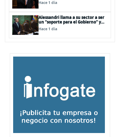
interna en el oficialismo: “Es
Hace 1 día
incapaz de ordenar la casa”
Alessandri llama a su sector a ser
un “soporte para el Gobierno” y
evitar peleas internas tras disputa
Hace 1 día
Squella-Pavez