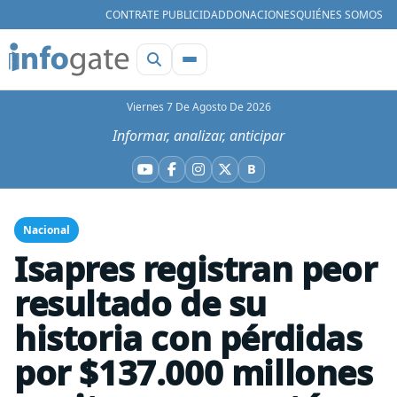
CONTRATE PUBLICIDAD
DONACIONES
QUIÉNES SOMOS
Viernes 7 De Agosto De 2026
Informar, analizar, anticipar
B
YouTube
Facebook
Instagram
X
Bluesky
Nacional
Isapres registran peor
resultado de su
historia con pérdidas
por $137.000 millones