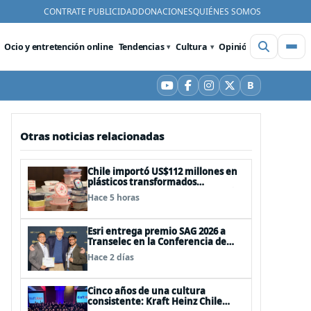
CONTRATE PUBLICIDAD
DONACIONES
QUIÉNES SOMOS
Ocio y entretención online
Tendencias
Cultura
Opinión
Videos
De
B
YouTube
Facebook
Instagram
X
Bluesky
Otras noticias relacionadas
Chile importó US$112 millones en
plásticos transformados
brasileños con foco en innovación
Hace 5 horas
y sostenibilidad
Esri entrega premio SAG 2026 a
Transelec en la Conferencia de
Usuarios en San Diego, Estados
Hace 2 días
Unidos
Cinco años de una cultura
consistente: Kraft Heinz Chile