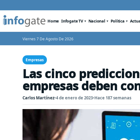
Home
Infogate TV
Nacional
Política
Actu
Viernes 7 De Agosto De 2026
Empresas
Las cinco prediccion
empresas deben con
Carlos Martínez
•
4 de enero de 2023
•
Hace 187 semanas