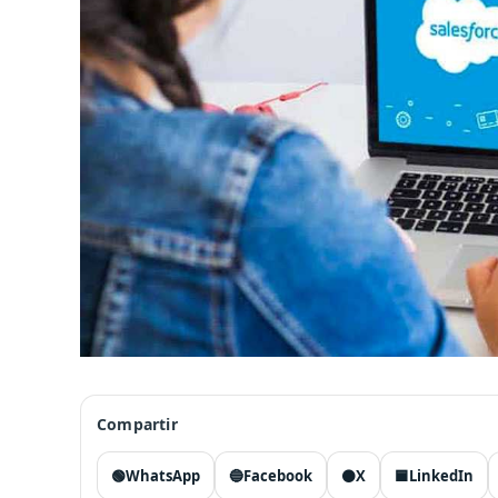
Compartir
🟢
WhatsApp
🔵
Facebook
⚫
X
🟦
LinkedIn