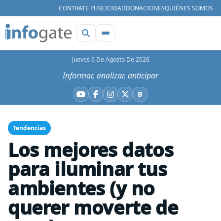
CONTRATE PUBLICIDAD
DONACIONES
QUIÉNES SOMOS
Jueves 6 De Agosto De 2026
Informar, analizar, anticipar
B
YouTube
Facebook
Instagram
X
Bluesky
Tendencias
Los mejores datos
para iluminar tus
ambientes (y no
querer moverte de