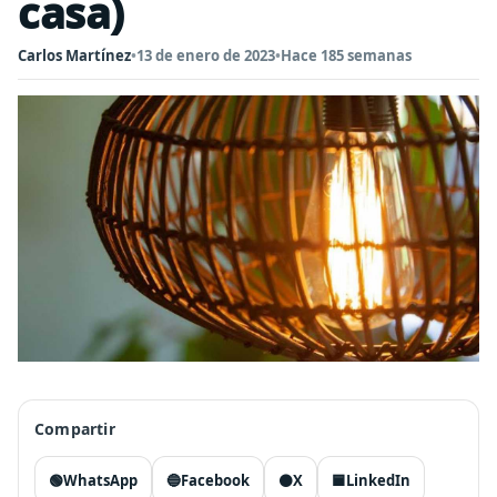
casa)
Carlos Martínez
•
13 de enero de 2023
•
Hace 185 semanas
Compartir
🟢
WhatsApp
🔵
Facebook
⚫
X
🟦
LinkedIn