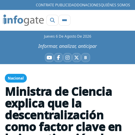
CONTRATE PUBLICIDAD
DONACIONES
QUIÉNES SOMOS
Jueves 6 De Agosto De 2026
Informar, analizar, anticipar
B
YouTube
Facebook
Instagram
X
Bluesky
Nacional
Ministra de Ciencia
explica que la
descentralización
como factor clave en