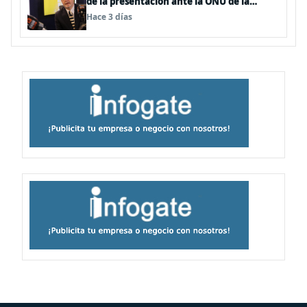
de la presentación ante la ONU de la
Plataforma Continental Extendida del
Hace 3 días
Archipiélago Juan Fernández