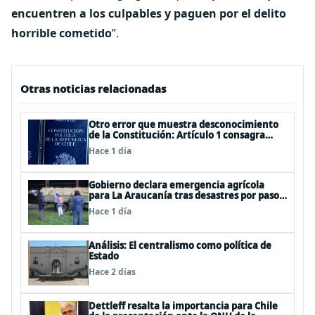
encuentren a los culpables y paguen por el delito
horrible cometido
”.
Otras noticias relacionadas
Otro error que muestra desconocimiento
de la Constitución: Artículo 1 consagra
resguardar la seguridad nacional y
Hace 1 día
proteger a los ciudadanos
Gobierno declara emergencia agrícola
para La Araucanía tras desastres por pasos
de sistemas frontales
Hace 1 día
Análisis: El centralismo como política de
Estado
Hace 2 días
Dettleff resalta la importancia para Chile