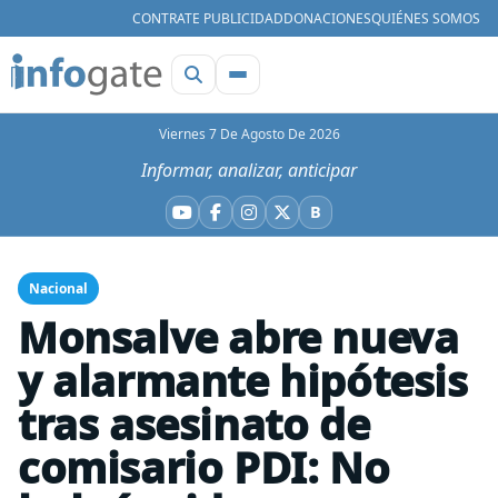
CONTRATE PUBLICIDAD
DONACIONES
QUIÉNES SOMOS
Viernes 7 De Agosto De 2026
Informar, analizar, anticipar
B
YouTube
Facebook
Instagram
X
Bluesky
Nacional
Monsalve abre nueva
y alarmante hipótesis
tras asesinato de
comisario PDI: No