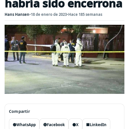
habría sido encerrona
Hans Hansen
•
18 de enero de 2023
•
Hace 185 semanas
Compartir
🟢
WhatsApp
🔵
Facebook
⚫
X
🟦
LinkedIn