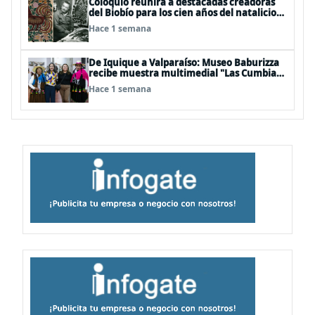
Coloquio reunirá a destacadas creadoras
del Biobío para los cien años del natalicio
del artista textil y artesano tomecino
Hace 1 semana
Héctor Herrera “El Pajarero”
De Iquique a Valparaíso: Museo Baburizza
recibe muestra multimedial "Las Cumbias
que escuchamos allá arriba"
Hace 1 semana