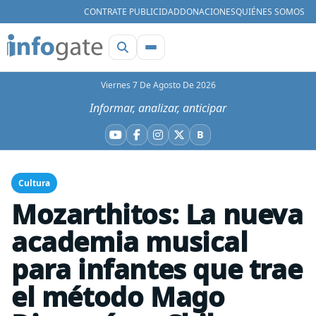
CONTRATE PUBLICIDAD
DONACIONES
QUIÉNES SOMOS
Viernes 7 De Agosto De 2026
Informar, analizar, anticipar
B
YouTube
Facebook
Instagram
X
Bluesky
Cultura
Mozarthitos: La nueva
academia musical
para infantes que trae
el método Mago