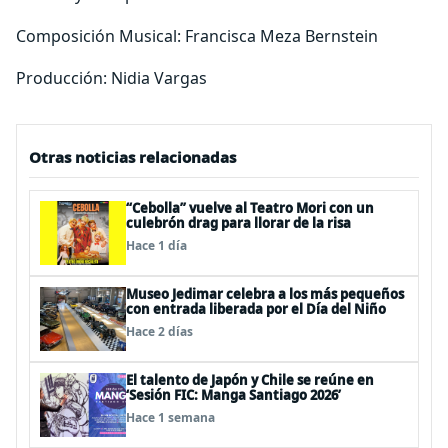
Composición Musical: Francisca Meza Bernstein
Producción: Nidia Vargas
Otras noticias relacionadas
“Cebolla” vuelve al Teatro Mori con un
culebrón drag para llorar de la risa
Hace 1 día
Museo Jedimar celebra a los más pequeños
con entrada liberada por el Día del Niño
Hace 2 días
El talento de Japón y Chile se reúne en
‘Sesión FIC: Manga Santiago 2026’
Hace 1 semana