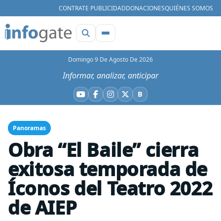
CONTRATE PUBLICIDAD
DONACIONES
QUIÉNES SOMOS
Domingo 9 De Agosto De 2026
Informar, analizar, anticipar
B
YouTube
Facebook
Instagram
X
Bluesky
Panoramas
Obra “El Baile” cierra
exitosa temporada de
Íconos del Teatro 2022
de AIEP