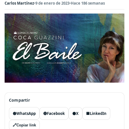
Carlos Martínez
•
9 de enero de 2023
•
Hace 186 semanas
Compartir
🟢
WhatsApp
🔵
Facebook
⚫
X
🟦
LinkedIn
🔗
Copiar link