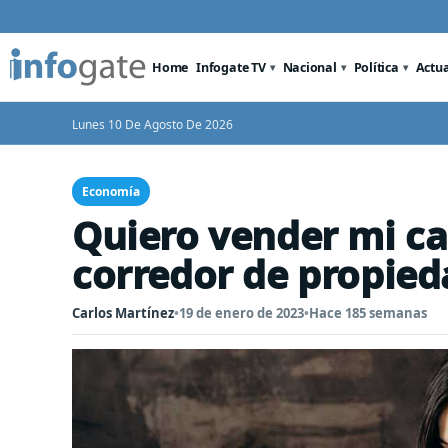
Home
Infogate TV
Nacional
Política
Actu
Lunes 10 De Agosto De 2026
Economía
Quiero vender mi cas
corredor de propied
Carlos Martínez
•
19 de enero de 2023
•
Hace 185 semanas