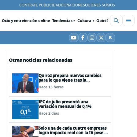
CONTRATE PUBLICIDAD
DONACIONES
QUIÉNES SOMOS
Ocio y entretención online
Tendencias
Cultura
Opinión
Videos
De
B
YouTube
Facebook
Instagram
X
Bluesky
Otras noticias relacionadas
Quiroz prepara nuevos cambios
para lo que viene tras la
Megarreforma: “Este es el fin del
Hace 13 horas
comienzo”
IPC de julio presentó una
variación mensual de 0,1%
Hace 2 días
Solo una de cada cuatro empresas
logra impacto real con la IA pese a