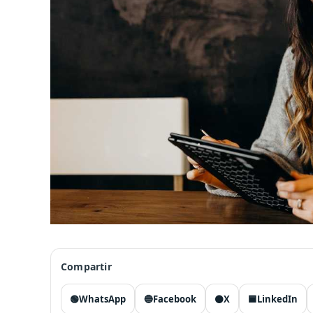
Compartir
🟢
WhatsApp
🔵
Facebook
⚫
X
🟦
LinkedIn