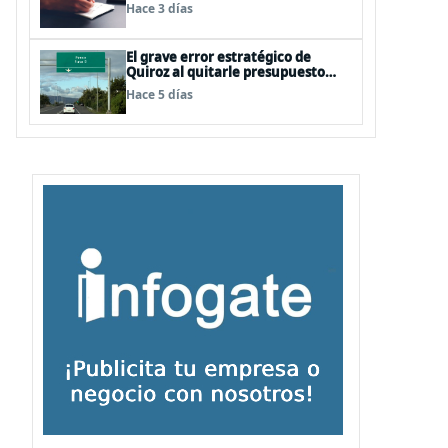
la inversión, según el Foro
Hace 3 días
Económico Mundial
El grave error estratégico de
Quiroz al quitarle presupuesto
para infraestructura vial del
Hace 5 días
Biobío