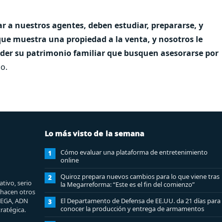
 a nuestros agentes, deben estudiar, prepararse, y
ue muestra una propiedad a la venta, y nosotros le
er su patrimonio familiar que busquen asesorarse por
o.
Lo más visto de la semana
Cómo evaluar una plataforma de entretenimiento
1
online
Quiroz prepara nuevos cambios para lo que viene tras
2
tivo, serio
la Megarreforma: “Este es el fin del comienzo”
e hacen otros
MEGA, ADN
El Departamento de Defensa de EE.UU. da 21 días para
3
conocer la producción y entrega de armamentos
ratégica.