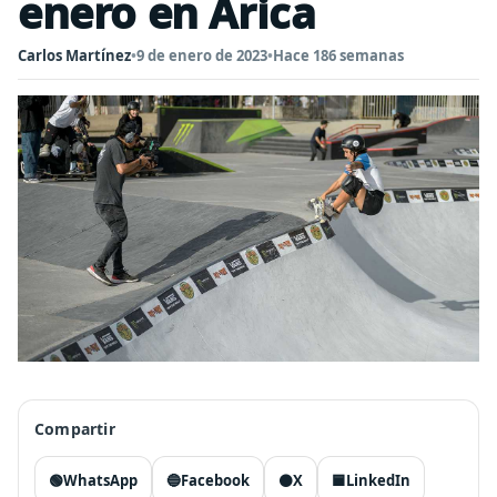
enero en Arica
Carlos Martínez
•
9 de enero de 2023
•
Hace 186 semanas
Compartir
🟢
WhatsApp
🔵
Facebook
⚫
X
🟦
LinkedIn