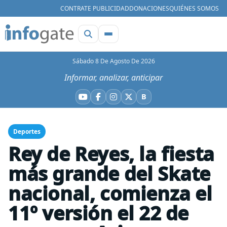
CONTRATE PUBLICIDAD
DONACIONES
QUIÉNES SOMOS
Sábado 8 De Agosto De 2026
Informar, analizar, anticipar
B
YouTube
Facebook
Instagram
X
Bluesky
Deportes
Rey de Reyes, la fiesta
más grande del Skate
nacional, comienza el
11º versión el 22 de