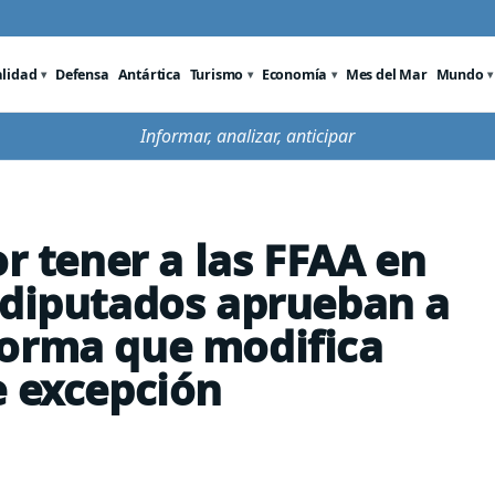
alidad
Defensa
Antártica
Turismo
Economía
Mes del Mar
Mundo
Informar, analizar, anticipar
or tener a las FFAA en
 diputados aprueban a
forma que modifica
e excepción