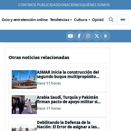
CONTRATE PUBLICIDAD
DONACIONES
QUIÉNES SOMOS
Ocio y entretención online
Tendencias
Cultura
Opinión
Videos
De
B
YouTube
Facebook
Instagram
X
Bluesky
Otras noticias relacionadas
ASMAR inicia la construcción del
segundo buque multipropósito
LPD “Rapa Nui”
Hace 11 horas
Arabia Saudí, Turquía y Pakistán
firman pacto de apoyo militar si
alguno de ellos es atacado
Hace 11 horas
Debilitando la Defensa de la
Nación: El Error de asignar a las