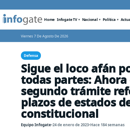
Home
Infogate TV
Nacional
Política
Actu
Viernes 7 De Agosto De 2026
Defensa
Sigue el loco afán p
todas partes: Ahora
segundo trámite re
plazos de estados d
constitucional
Equipo Infogate
•
24 de enero de 2023
•
Hace 184 semanas