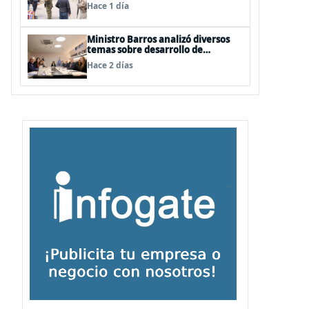
FFAA labores policiales
Hace 1 día
Ministro Barros analizó diversos
temas sobre desarrollo de
capacidades estratégicas en
Hace 2 días
sesión del Consejo de Política
Espacial