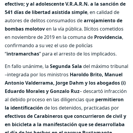
efectivo; y al adolescente V.R.A.R.N. a la sanción de
541 días de libertad asistida simple
, en calidad de
autores de delitos consumados de
arrojamiento de
bombas molotov
en la vía pública. Ilícitos cometidos
en noviembre de 2019 en la comuna de
Providencia
,
confirmando a su vez el uso de policías
“
intramarchas
” para el arresto de los implicados.
En fallo unánime, la
Segunda Sala
del máximo tribunal
–integrada por los ministros
Haroldo Brito, Manuel
Antonio Valderrama, Jorge Dahm y los abogados (i)
Eduardo Morales y Gonzalo Ruz
– descartó infracción
al debido proceso en las diligencias que
permitieron
la identificación
de los detenidos, practicadas por
efectivos de Carabineros que concurrieron de civil y
en bicicleta a la manifestación que se desarrollaba
el día de los hechos en el parque Bustamante.