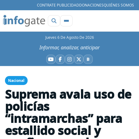
CONTRATE PUBLICIDAD
DONACIONES
QUIÉNES SOMOS
Jueves 6 De Agosto De 2026
Informar, analizar, anticipar
B
YouTube
Facebook
Instagram
X
Bluesky
Nacional
Suprema avala uso de
policías
“intramarchas” para
estallido social y