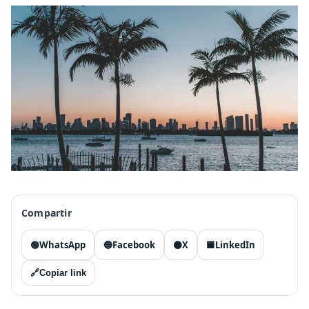
Compartir
🟢
WhatsApp
🔵
Facebook
⚫
X
🟦
LinkedIn
🔗
Copiar link