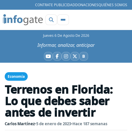
CONTRATE PUBLICIDAD
DONACIONES
QUIÉNES SOMOS
Jueves 6 De Agosto De 2026
Informar, analizar, anticipar
B
YouTube
Facebook
Instagram
X
Bluesky
Economía
Terrenos en Florida:
Lo que debes saber
antes de invertir
Carlos Martínez
•
5 de enero de 2023
•
Hace 187 semanas