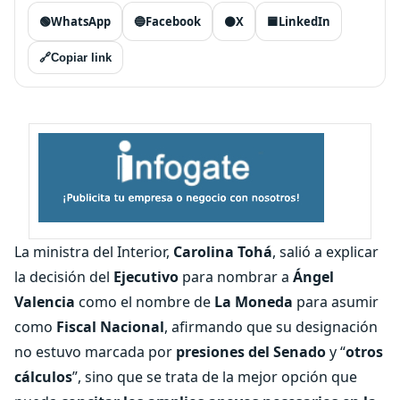
🟢
WhatsApp
🔵
Facebook
⚫
X
🟦
LinkedIn
🔗
Copiar link
La ministra del Interior,
Carolina Tohá
, salió a explicar
la decisión del
Ejecutivo
para nombrar a
Ángel
Valencia
como el nombre de
La Moneda
para asumir
como
Fiscal Nacional
, afirmando que su designación
no estuvo marcada por
presiones del Senado
y “
otros
cálculos
”, sino que se trata de la mejor opción que