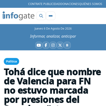
CONTRATE PUBLICIDAD
DONACIONES
QUIÉNES SOMOS
Jueves 6 De Agosto De 2026
Informar, analizar, anticipar
B
YouTube
Facebook
Instagram
X
Bluesky
Política
Tohá dice que nombre
de Valencia para FN
no estuvo marcada
por presiones del