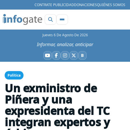
CONTRATE PUBLICIDAD
DONACIONES
QUIÉNES SOMOS
Jueves 6 De Agosto De 2026
Informar, analizar, anticipar
B
YouTube
Facebook
Instagram
X
Bluesky
Política
Un exministro de
Piñera y una
expresidenta del TC
integran expertos y