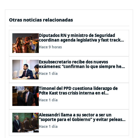
Otras noticias relacionadas
Diputados RN y ministro de Seguridad
coordinan agenda legislativa y fast track
de proyectos
Hace 9 horas
Exsubsecretario recibe dos nuevos
exámenes: “confirman lo que siempre he
dicho que no consumo droga”
Hace 1 día
Timonel del PPD cuestiona liderazgo de
Pdte Kast tras crisis interna en el
oficialismo: “Es incapaz de ordenar la casa”
Hace 1 día
Alessandri llama a su sector a ser un
“soporte para el Gobierno” y evitar peleas
internas tras disputa Squella-Pavez
Hace 1 día