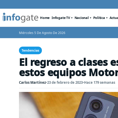
Home
Infogate TV
Nacional
Política
Actu
Miércoles 5 De Agosto De 2026
Tendencias
El regreso a clases 
estos equipos Moto
Carlos Martínez
•
23 de febrero de 2023
•
Hace 179 semanas