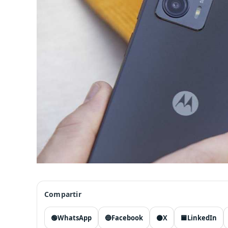
Compartir
🟢
WhatsApp
🔵
Facebook
⚫
X
🟦
LinkedIn