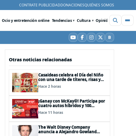
CONTRATE PUBLICIDAD
DONACIONES
QUIÉNES SOMOS
Ocio y entretención online
Tendencias
Cultura
Opinión
Videos
De
B
YouTube
Facebook
Instagram
X
Bluesky
Otras noticias relacionadas
Casaideas celebra el Día del Niño
con una tarde de títeres, risas y
sorpresas en el Mall Plaza Vespucio
Hace 2 horas
¡Ganay con McKay®! Participa por
cuatro autos híbridos y 100
premios de $500.000
Hace 11 horas
The Walt Disney Company
anuncia a Alejandro Gowland