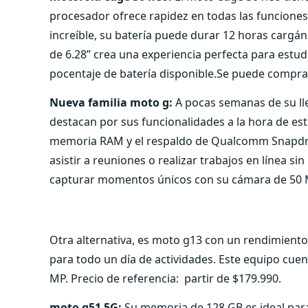
procesador ofrece rapidez en todas las funciones
increíble, su batería puede durar 12 horas cargá
de 6.28” crea una experiencia perfecta para estud
pocentaje de batería disponible.Se puede comprar
Nueva familia moto g:
A pocas semanas de su ll
destacan por sus funcionalidades a la hora de es
memoria RAM y el respaldo de Qualcomm Snapdrag
asistir a reuniones o realizar trabajos en línea s
capturar momentos únicos con su cámara de 50 MP
Otra alternativa, es moto g13 con un rendimiento
para todo un día de actividades. Este equipo cu
MP. Precio de referencia: partir de $179.990.
moto g51 5G:
Su memoria de 128 GB es ideal para