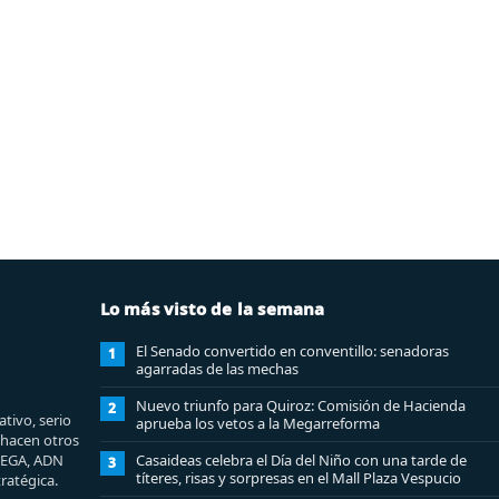
Lo más visto de la semana
El Senado convertido en conventillo: senadoras
1
agarradas de las mechas
Nuevo triunfo para Quiroz: Comisión de Hacienda
2
tivo, serio
aprueba los vetos a la Megarreforma
e hacen otros
MEGA, ADN
Casaideas celebra el Día del Niño con una tarde de
3
títeres, risas y sorpresas en el Mall Plaza Vespucio
ratégica.