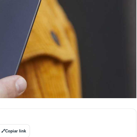
🔗
Copiar link