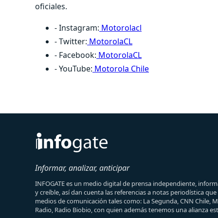
oficiales.
- Instagram:
Motorolacl
- Twitter:
MotorolaCL
- Facebook:
MotorolaCL
- YouTube:
Motorola Chile
Informar, analizar, anticipar
INFOGATE es un medio digital de prensa independiente, informa
y creíble, así dan cuenta las referencias a notas periodística qu
medios de comunicación tales como: La Segunda, CNN Chile, 
Radio, Radio Biobio, con quien además tenemos una alianza est