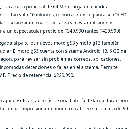
, su cámara principal de 64 MP otorga una nitidez
ndolo tan solo 10 minutos, mientras que su pantalla pOLED
iar o avanzar en cualquier tarea sin estar mirando el
 a un espectacular precio de $349.990 (antes $429.990)
egada al país, los nuevos moto g53 y moto g13 también
tudiar. El moto g53 cuenta con sistema Android 13, 6 GB de
on, para revisar sin problemas correos, aplicaciones,
in incomodas detenciones o fallas en el sistema. Permite
. Precio de referencia: $229.990.
 rápido y eficaz, además de una batería de larga duranción
enta con un impresionante modo retrato en su cámara de 50
 tus actividades escolares, calendarizar actividades, tomar