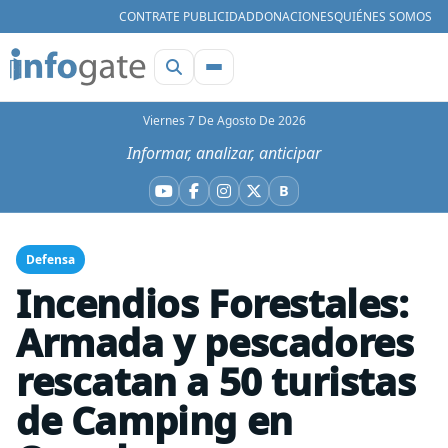
CONTRATE PUBLICIDAD
DONACIONES
QUIÉNES SOMOS
Viernes 7 De Agosto De 2026
Informar, analizar, anticipar
B
YouTube
Facebook
Instagram
X
Bluesky
Defensa
Incendios Forestales:
Armada y pescadores
rescatan a 50 turistas
de Camping en