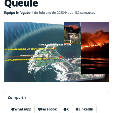
Queule
Equipo Infogate
•
4 de febrero de 2023
•
Hace 182 semanas
Compartir
🟢
WhatsApp
🔵
Facebook
⚫
X
🟦
LinkedIn