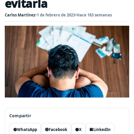
evitarla
Carlos Martínez
•
1 de febrero de 2023
•
Hace 183 semanas
Compartir
🟢
WhatsApp
🔵
Facebook
⚫
X
🟦
LinkedIn