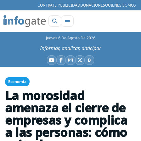
CONTRATE PUBLICIDAD
DONACIONES
QUIÉNES SOMOS
Jueves 6 De Agosto De 2026
Informar, analizar, anticipar
B
YouTube
Facebook
Instagram
X
Bluesky
Economía
La morosidad
amenaza el cierre de
empresas y complica
a las personas: cómo