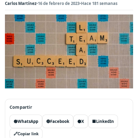
Carlos Martínez
•
16 de febrero de 2023
•
Hace 181 semanas
Compartir
🟢
WhatsApp
🔵
Facebook
⚫
X
🟦
LinkedIn
🔗
Copiar link