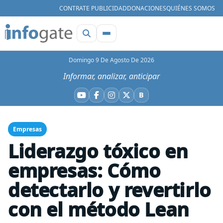
CONTRATE PUBLICIDAD
DONACIONES
QUIÉNES SOMOS
Domingo 9 De Agosto De 2026
Informar, analizar, anticipar
B
YouTube
Facebook
Instagram
X
Bluesky
Empresas
Liderazgo tóxico en
empresas: Cómo
detectarlo y revertirlo
con el método Lean