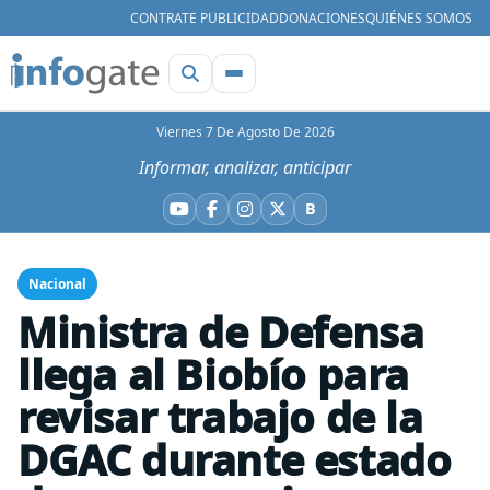
CONTRATE PUBLICIDAD
DONACIONES
QUIÉNES SOMOS
Viernes 7 De Agosto De 2026
Informar, analizar, anticipar
B
YouTube
Facebook
Instagram
X
Bluesky
Nacional
Ministra de Defensa
llega al Biobío para
revisar trabajo de la
DGAC durante estado