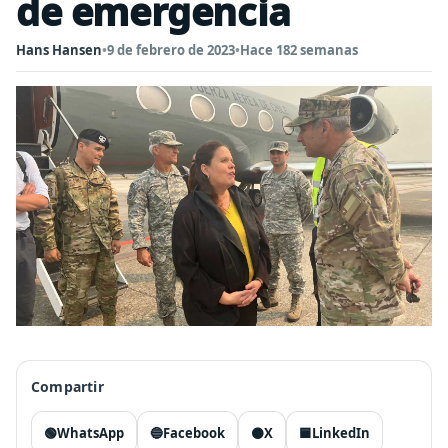
de emergencia
Hans Hansen
•
9 de febrero de 2023
•
Hace 182 semanas
Compartir
🟢
WhatsApp
🔵
Facebook
⚫
X
🟦
LinkedIn