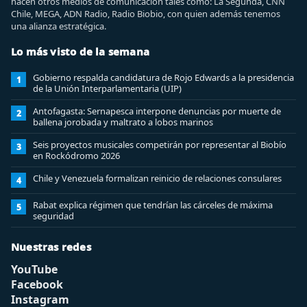
hacen otros medios de comunicación tales como: La Segunda, CNN
Chile, MEGA, ADN Radio, Radio Biobio, con quien además tenemos
una alianza estratégica.
Lo más visto de la semana
Gobierno respalda candidatura de Rojo Edwards a la presidencia
1
de la Unión Interparlamentaria (UIP)
Antofagasta: Sernapesca interpone denuncias por muerte de
2
ballena jorobada y maltrato a lobos marinos
Seis proyectos musicales competirán por representar al Biobío
3
en Rockódromo 2026
Chile y Venezuela formalizan reinicio de relaciones consulares
4
Rabat explica régimen que tendrían las cárceles de máxima
5
seguridad
Nuestras redes
YouTube
Facebook
Instagram