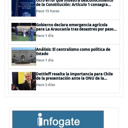
Otro error que muestra desconocimiento
de la Constitución: Artículo 1 consagra
resguardar la seguridad nacional y
Hace 15 horas
proteger a los ciudadanos
Gobierno declara emergencia agrícola
para La Araucanía tras desastres por pasos
de sistemas frontales
Hace 1 día
Análisis: El centralismo como política de
Estado
Hace 1 día
Dettleff resalta la importancia para Chile
de la presentación ante la ONU de la
Plataforma Continental Extendida del
Hace 3 días
Archipiélago Juan Fernández