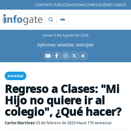
CONTRATE PUBLICIDAD
DONACIONES
QUIÉNES SOMOS
Jueves 6 De Agosto De 2026
Informar, analizar, anticipar
B
YouTube
Facebook
Instagram
X
Bluesky
Sociedad
Regreso a Clases: "Mi
Hijo no quiere ir al
colegio", ¿Qué hacer?
Carlos Martínez
•
23 de febrero de 2023
•
Hace 179 semanas