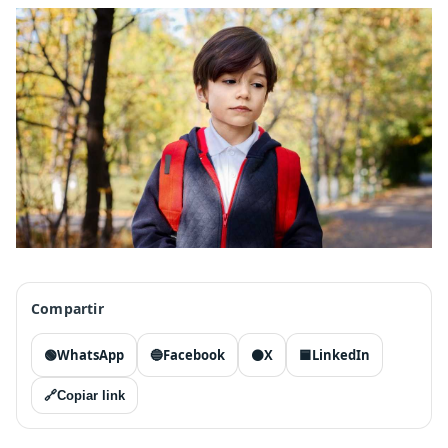
Compartir
🟢
WhatsApp
🔵
Facebook
⚫
X
🟦
LinkedIn
🔗
Copiar link