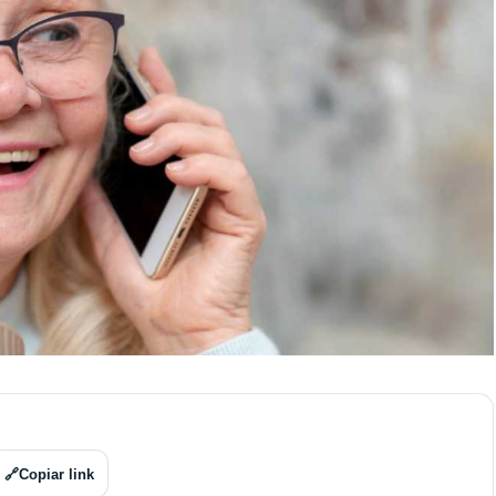
🔗
Copiar link