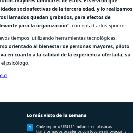
ultos mayores familiares de éstos. El servicio que
dades socioafectivas de la tercera edad, y lo realizamos
ros llamados quedan grabados, para efectos de
levante para la organización”
, comenta Carlos Spoerer.
evos tiempos, utilizando herramientas tecnológicas.
so orientado al bienestar de personas mayores, piloto
 en cuanto a la calidad de la experiencia ofertada, su
 el psicólogo.
.cl
Lo más visto de la semana
Chile importó US$112 millones en plásticos
1
transformados brasileños con foco en innovación y