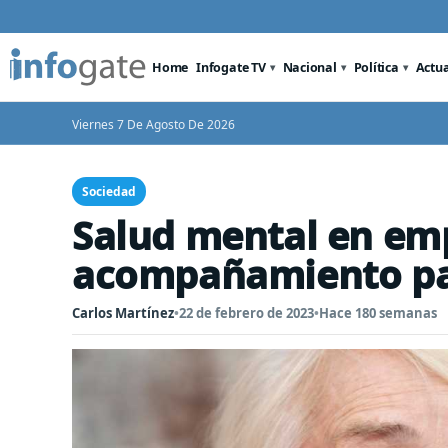
Home
Infogate TV
Nacional
Política
Actu
Viernes 7 De Agosto De 2026
Sociedad
Salud mental en emp
acompañamiento par
Carlos Martínez
•
22 de febrero de 2023
•
Hace 180 semanas