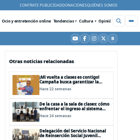
CONTRATE PUBLICIDAD
DONACIONES
QUIÉNES SOMOS
Ocio y entretención online
Tendencias
Cultura
Opinión
Videos
De
B
YouTube
Facebook
Instagram
X
Bluesky
Otras noticias relacionadas
¡Mi vuelta a clases es contigo!
Campaña busca garantizar la
educación de 85 niños, niñas y
Hace 22 semanas
adolescentes con cáncer
De la casa a la sala de clases: cómo
enfrentar el ingreso al sistema
escolar
Hace 24 semanas
Delegación del Servicio Nacional
de Reinserción Social Juvenil