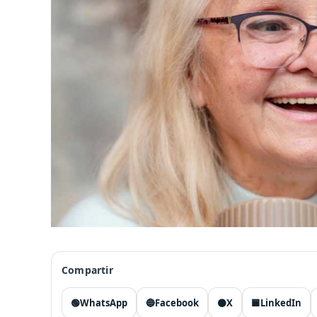
Compartir
🟢
WhatsApp
🔵
Facebook
⚫
X
🟦
LinkedIn