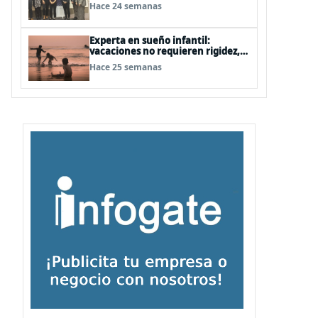
realiza proceso de formación
Hace 24 semanas
especializada en España
Experta en sueño infantil:
vacaciones no requieren rigidez,
pero sí mínimos de rutina
Hace 25 semanas