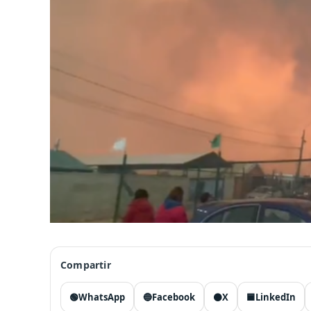
Compartir
🟢
WhatsApp
🔵
Facebook
⚫
X
🟦
LinkedIn