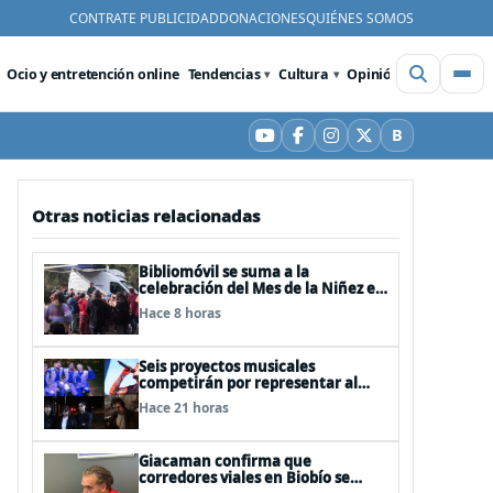
CONTRATE PUBLICIDAD
DONACIONES
QUIÉNES SOMOS
Ocio y entretención online
Tendencias
Cultura
Opinión
Videos
De
B
YouTube
Facebook
Instagram
X
Bluesky
Otras noticias relacionadas
Bibliomóvil se suma a la
celebración del Mes de la Niñez en
Teatro Biobío
Hace 8 horas
Seis proyectos musicales
competirán por representar al
Biobío en Rockódromo 2026
Hace 21 horas
Giacaman confirma que
corredores viales en Biobío se