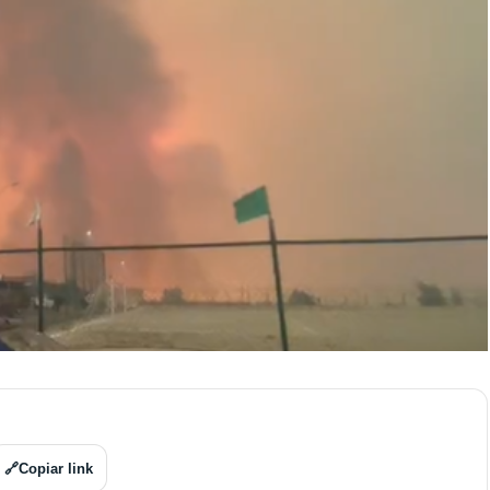
🔗
Copiar link