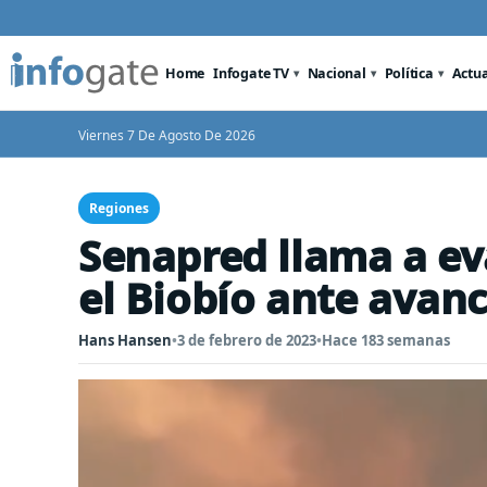
Home
Infogate TV
Nacional
Política
Actu
Viernes 7 De Agosto De 2026
Regiones
Senapred llama a ev
el Biobío ante avanc
Hans Hansen
•
3 de febrero de 2023
•
Hace 183 semanas