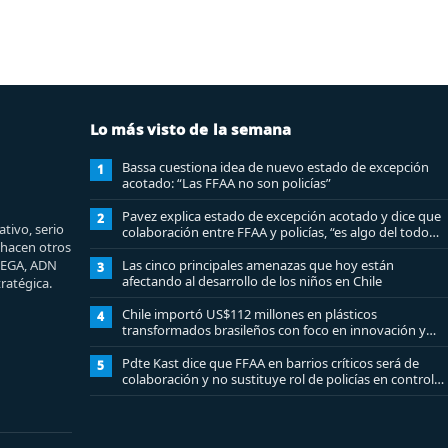
Lo más visto de la semana
Bassa cuestiona idea de nuevo estado de excepción
1
acotado: “Las FFAA no son policías”
Pavez explica estado de excepción acotado y dice que
2
tivo, serio
colaboración entre FFAA y policías, “es algo del todo
e hacen otros
pertinente analizar”
MEGA, ADN
Las cinco principales amenazas que hoy están
3
afectando al desarrollo de los niños en Chile
ratégica.
Chile importó US$112 millones en plásticos
4
transformados brasileños con foco en innovación y
sostenibilidad
Pdte Kast dice que FFAA en barrios críticos será de
5
colaboración y no sustituye rol de policías en control
del orden público