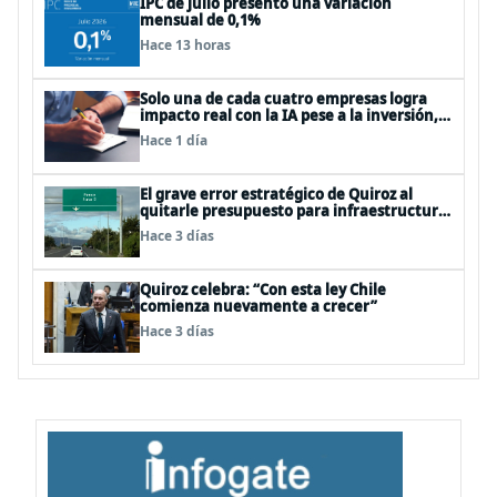
IPC de julio presentó una variación
mensual de 0,1%
Hace 13 horas
Solo una de cada cuatro empresas logra
impacto real con la IA pese a la inversión,
según el Foro Económico Mundial
Hace 1 día
El grave error estratégico de Quiroz al
quitarle presupuesto para infraestructura
vial del Biobío
Hace 3 días
Quiroz celebra: “Con esta ley Chile
comienza nuevamente a crecer”
Hace 3 días