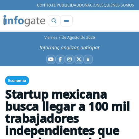
CONTRATE PUBLICIDAD
DONACIONES
QUIÉNES SOMOS
Viernes 7 De Agosto De 2026
Informar, analizar, anticipar
B
YouTube
Facebook
Instagram
X
Bluesky
Economía
Startup mexicana
busca llegar a 100 mil
trabajadores
independientes que