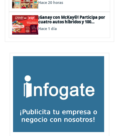
sorpresas en el Mall Plaza Vespucio
Hace 20 horas
¡Ganay con McKay®! Participa por
cuatro autos híbridos y 100
premios de $500.000
Hace 1 día