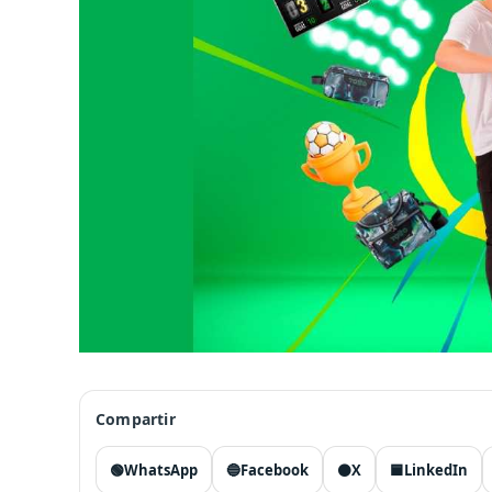
Compartir
🟢
WhatsApp
🔵
Facebook
⚫
X
🟦
LinkedIn