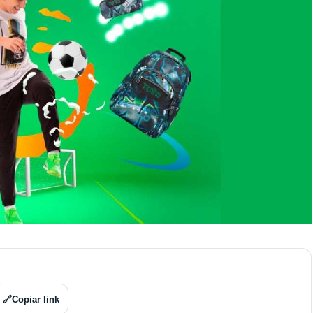
🔗
Copiar link