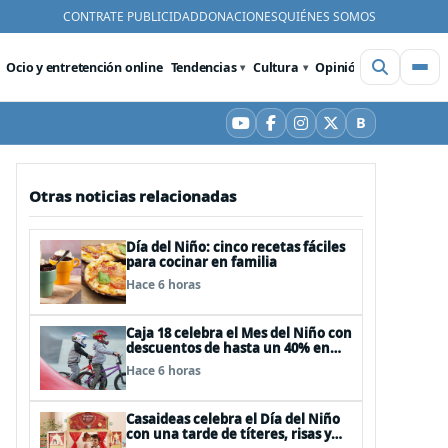
CONTRATE PUBLICIDAD
DONACIONES
QUIÉNES SOMOS
Ocio y entretención online
Tendencias
Cultura
Opinión
Videos
De
B
YouTube
Facebook
Instagram
X
Bluesky
Otras noticias relacionadas
Día del Niño: cinco recetas fáciles
para cocinar en familia
Hace 6 horas
Caja 18 celebra el Mes del Niño con
descuentos de hasta un 40% en
panoramas, cine, shows y
Hace 6 horas
streaming
Casaideas celebra el Día del Niño
con una tarde de títeres, risas y