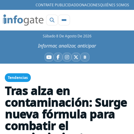
CONTRATE PUBLICIDAD
DONACIONES
QUIÉNES SOMOS
Sábado 8 De Agosto De 2026
Informar, analizar, anticipar
B
YouTube
Facebook
Instagram
X
Bluesky
Tendencias
Tras alza en
contaminación: Surge
nueva fórmula para
combatir el