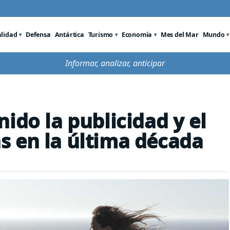
alidad
Defensa
Antártica
Turismo
Economía
Mes del Mar
Mundo
Informar, analizar, anticipar
ido la publicidad y el
 en la última década