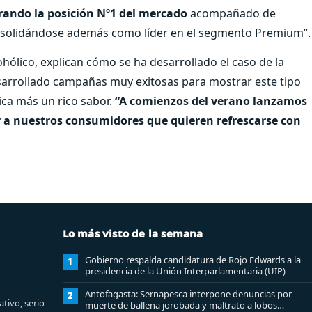
rando la posición Nº1 del mercado
acompañado de
onsolidándose además como líder en el segmento Premium”.
ohólico, explican cómo se ha desarrollado el caso de la
esarrollado campañas muy exitosas para mostrar este tipo
ica más un rico sabor.
“A comienzos del verano lanzamos
r a nuestros consumidores que quieren refrescarse con
Lo más visto de la semana
Gobierno respalda candidatura de Rojo Edwards a la
1
presidencia de la Unión Interparlamentaria (UIP)
Antofagasta: Sernapesca interpone denuncias por
2
tivo, serio
muerte de ballena jorobada y maltrato a lobos