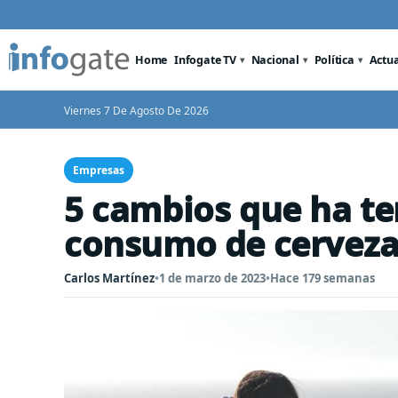
Home
Infogate TV
Nacional
Política
Actu
Viernes 7 De Agosto De 2026
Empresas
5 cambios que ha ten
consumo de cervezas
Carlos Martínez
•
1 de marzo de 2023
•
Hace 179 semanas