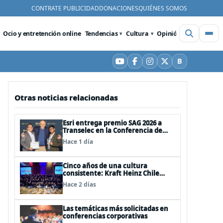
CONTRATE PUBLICIDAD
DONACIONES
QUIÉNES SOMOS
Ocio y entretención online
Tendencias
Cultura
Opinión
Videos
De
B
YouTube
Facebook
Instagram
X
Bluesky
Otras noticias relacionadas
Esri entrega premio SAG 2026 a
Transelec en la Conferencia de
Usuarios en San Diego, Estados
Hace 1 día
Unidos
Cinco años de una cultura
consistente: Kraft Heinz Chile
renueva su certificación Great
Hace 2 días
Place to Work
Las temáticas más solicitadas en
conferencias corporativas