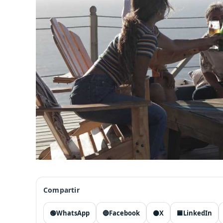
Compartir
🟢
WhatsApp
🔵
Facebook
⚫
X
🟦
LinkedIn