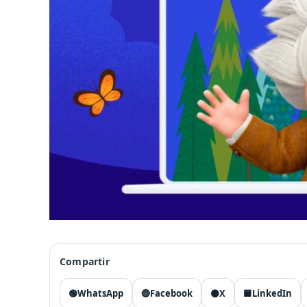
Compartir
🟢
WhatsApp
🔵
Facebook
⚫
X
🟦
LinkedIn