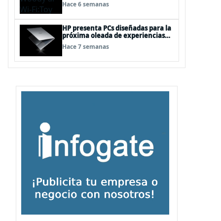
“juguetes digitales”
Hace 6 semanas
HP presenta PCs diseñadas para la
próxima oleada de experiencias
en Windows PC, impulsadas por
Hace 7 semanas
NVIDIA RTX Spark™