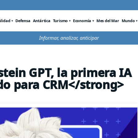
alidad
Defensa
Antártica
Turismo
Economía
Mes del Mar
Mundo
Informar, analizar, anticipar
tein GPT, la primera IA
do para CRM</strong>